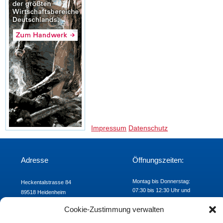
Impressum
Datenschutz
Adresse
Öffnungszeiten:
Montag bis Donnerstag:
Heckentalstrasse 84
07:30 bis 12:30 Uhr und
89518 Heidenheim
Freitag: 07:30 bis 12:00 Uhr
Telefon: 07321/9824-00
Cookie-Zustimmung verwalten
Fax: 07321/9824-24
E-mail:
khs@khs-hdh.de