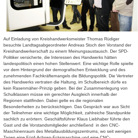
Auf Einladung von Kreishandwerksmeister Thomas Rüdiger
besuchte Landtagsabgeordneter Andreas Stoch den Vorstand der
Kreishandwerkerschaft zu einem Meinungsaustausch. Der SPD-
Politiker versicherte, die Interessen des Handwerks hätten
landespolitisch einen hohen Stellenwert. Eine wichtige Rolle spielte
vor dem Hintergrund der demografischen Entwicklung und des
zunehmenden Fachkräftemangels die Bildungspolitik. Die Vertreter
des Handwerks vertraten die Haltung, im Schulbereich dürfe es
kein Rasenmäher-Prinzip geben. Bei der Zusammenlegung von
Schulklassen müsse ein gerechter Ausgleich innerhalb der
Regionen stattfinden. Dabei gelte es die regionalen
Besonderheiten zu berücksichtigen. Das Gespräch war aus Sicht
der Teilnehmer eine wichtige Möglichkeit, zahlreiche Standpunkte
sachlich zu erörtern. Geschäftsführer Klaus Liebhaber führte den
Gast und die Vorstandsmitglieder anchließend in den CNC-
Maschinenraum des Metallausbildungszentrums, wo seit wenigen
Tagen eine Fünf-Achsen-Fräsmaschine und eine CNC-