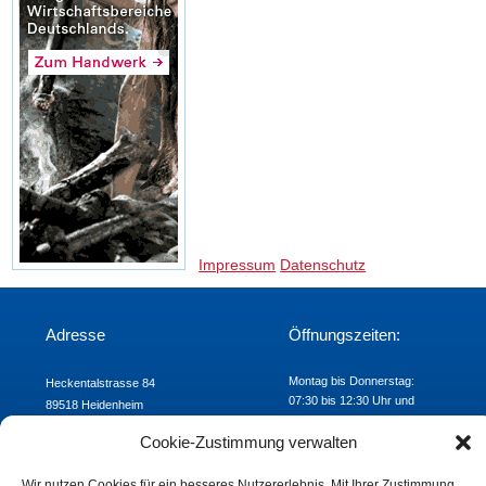
Impressum
Datenschutz
Adresse
Öffnungszeiten:
Montag bis Donnerstag:
Heckentalstrasse 84
07:30 bis 12:30 Uhr und
89518 Heidenheim
Freitag: 07:30 bis 12:00 Uhr
Telefon: 07321/9824-00
Cookie-Zustimmung verwalten
Fax: 07321/9824-24
E-mail:
khs@khs-hdh.de
Wir nutzen Cookies für ein besseres Nutzererlebnis. Mit Ihrer Zustimmung