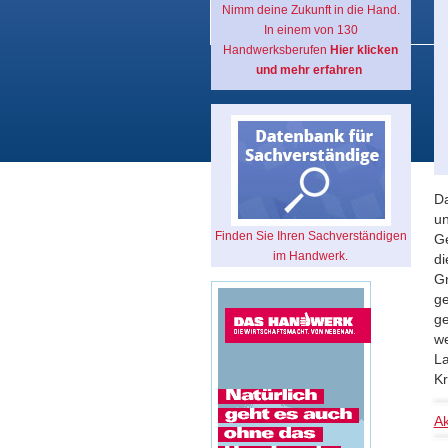
Nimm deine Zukunft in die Hand.
In einem von 130
Handwerksberufen
Hier klicken
und mehr erfahren
Da
un
Finden Sie Ihren Sachverständigen
Ge
im Handwerk.
di
Gr
ge
ge
we
La
Kr
Ak