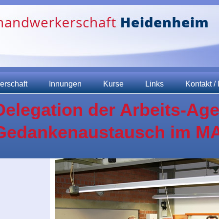
erschaft
Innungen
Kurse
Links
Kontakt /
Delegation der Arbeits-Ag
Gedankenaustausch im M