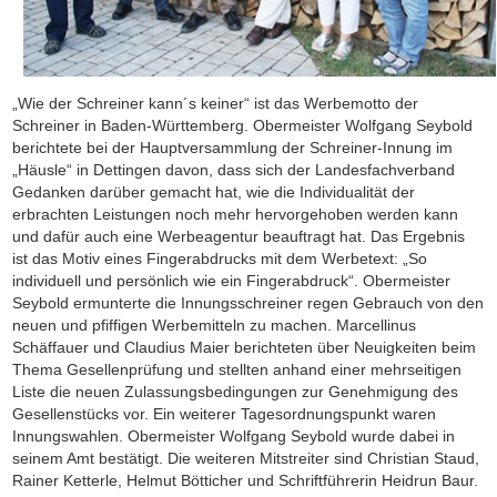
„Wie der Schreiner kann´s keiner“ ist das Werbemotto der
Schreiner in Baden-Württemberg. Obermeister Wolfgang Seybold
berichtete bei der Hauptversammlung der Schreiner-Innung im
„Häusle“ in Dettingen davon, dass sich der Landesfachverband
Gedanken darüber gemacht hat, wie die Individualität der
erbrachten Leistungen noch mehr hervorgehoben werden kann
und dafür auch eine Werbeagentur beauftragt hat. Das Ergebnis
ist das Motiv eines Fingerabdrucks mit dem Werbetext: „So
individuell und persönlich wie ein Fingerabdruck“. Obermeister
Seybold ermunterte die Innungsschreiner regen Gebrauch von den
neuen und pfiffigen Werbemitteln zu machen. Marcellinus
Schäffauer und Claudius Maier berichteten über Neuigkeiten beim
Thema Gesellenprüfung und stellten anhand einer mehrseitigen
Liste die neuen Zulassungsbedingungen zur Genehmigung des
Gesellenstücks vor. Ein weiterer Tagesordnungspunkt waren
Innungswahlen. Obermeister Wolfgang Seybold wurde dabei in
seinem Amt bestätigt. Die weiteren Mitstreiter sind Christian Staud,
Rainer Ketterle, Helmut Bötticher und Schriftführerin Heidrun Baur.