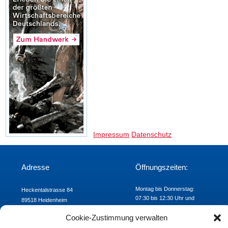
Impressum
Datenschutz
Adresse
Öffnungszeiten:
Montag bis Donnerstag:
Heckentalstrasse 84
07:30 bis 12:30 Uhr und
89518 Heidenheim
Freitag: 07:30 bis 12:00 Uhr
Telefon: 07321/9824-00
Cookie-Zustimmung verwalten
Fax: 07321/9824-24