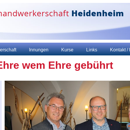
erschaft
Innungen
Kurse
Links
Kontakt /
Ehre wem Ehre gebührt