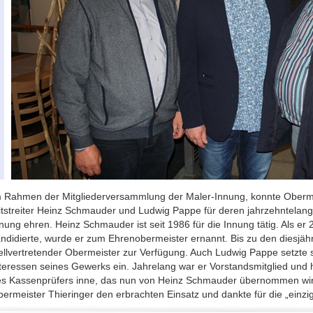
 Rahmen der Mitgliederversammlung der Maler-Innung, konnte Obermei
tstreiter Heinz Schmauder und Ludwig Pappe für deren jahrzehntelang
nung ehren. Heinz Schmauder ist seit 1986 für die Innung tätig. Als er
ndidierte, wurde er zum Ehrenobermeister ernannt. Bis zu den diesjäh
ellvertretender Obermeister zur Verfügung. Auch Ludwig Pappe setzte s
teressen seines Gewerks ein. Jahrelang war er Vorstandsmitglied und h
s Kassenprüfers inne, das nun von Heinz Schmauder übernommen wird
ermeister Thieringer den erbrachten Einsatz und dankte für die „einzig