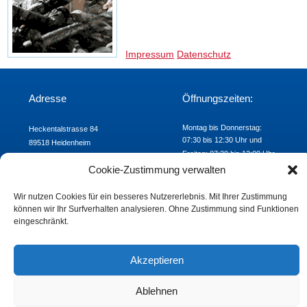
Impressum
Datenschutz
Adresse
Öffnungszeiten:
Montag bis Donnerstag:
Heckentalstrasse 84
07:30 bis 12:30 Uhr und
89518 Heidenheim
Freitag: 07:30 bis 12:00 Uhr
Telefon: 07321/9824-00
Cookie-Zustimmung verwalten
Fax: 07321/9824-24
E-mail:
khs@khs-hdh.de
Wir nutzen Cookies für ein besseres Nutzererlebnis. Mit Ihrer Zustimmung
können wir Ihr Surfverhalten analysieren. Ohne Zustimmung sind Funktionen
eingeschränkt.
Akzeptieren
Ablehnen