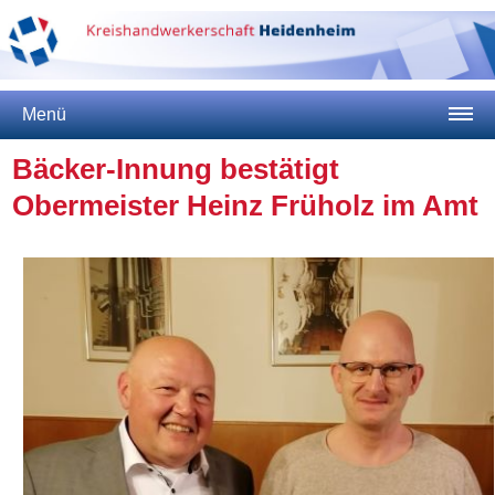
Menü
Bäcker-Innung bestätigt
Obermeister Heinz Früholz im Amt