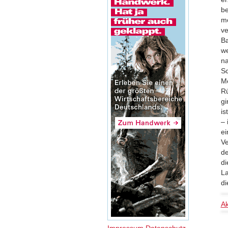
be
mo
ve
Ba
we
na
Sc
Me
Rü
gi
is
– 
ei
Ve
de
di
La
di
Ak