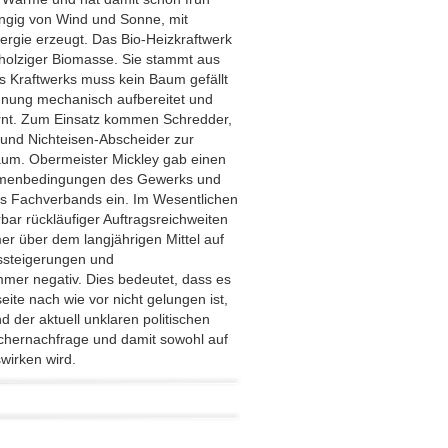
ngig von Wind und Sonne, mit
ergie erzeugt. Das Bio-Heizkraftwerk
holziger Biomasse. Sie stammt aus
Kraftwerks muss kein Baum gefällt
ennung mechanisch aufbereitet und
ernt. Zum Einsatz kommen Schredder,
und Nichteisen-Abscheider zur
um. Obermeister Mickley gab einen
ahmenbedingungen des Gewerks und
 des Fachverbands ein. Im Wesentlichen
bar rückläufiger Auftragsreichweiten
r über dem langjährigen Mittel auf
ssteigerungen und
mmer negativ. Dies bedeutet, dass es
ite nach wie vor nicht gelungen ist,
d der aktuell unklaren politischen
uchernachfrage und damit sowohl auf
wirken wird.