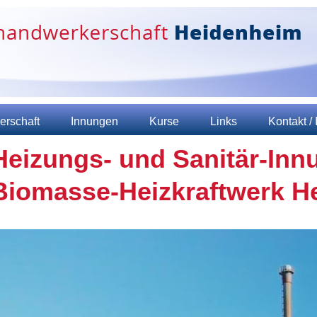
erschaft
Innungen
Kurse
Links
Kontakt /
Heizungs- und Sanitär-Innu
Biomasse-Heizkraftwerk H