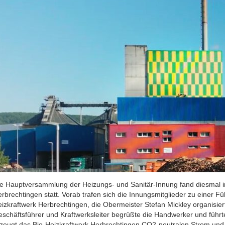
e Hauptversammlung der Heizungs- und Sanitär-Innung fand diesmal 
rbrechtingen statt. Vorab trafen sich die Innungsmitglieder zu einer 
izkraftwerk Herbrechtingen, die Obermeister Stefan Mickley organisie
schäftsführer und Kraftwerksleiter begrüßte die Handwerker und führt
zeugt das Bio-Heizkraftwerk Herbrechtingen CO2-neutralen Strom und