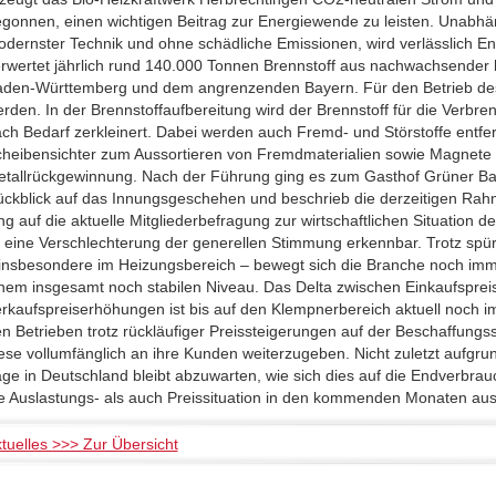
gonnen, einen wichtigen Beitrag zur Energiewende zu leisten. Unabhä
dernster Technik und ohne schädliche Emissionen, wird verlässlich En
rwertet jährlich rund 140.000 Tonnen Brennstoff aus nachwachsender 
den-Württemberg und dem angrenzenden Bayern. Für den Betrieb des 
rden. In der Brennstoffaufbereitung wird der Brennstoff für die Verbr
ch Bedarf zerkleinert. Dabei werden auch Fremd- und Störstoffe entf
heibensichter zum Aussortieren von Fremdmaterialien sowie Magnete 
tallrückgewinnung. Nach der Führung ging es zum Gasthof Grüner Ba
ckblick auf das Innungsgeschehen und beschrieb die derzeitigen R
ng auf die aktuelle Mitgliederbefragung zur wirtschaftlichen Situation
t eine Verschlechterung der generellen Stimmung erkennbar. Trotz spür
insbesondere im Heizungsbereich – bewegt sich die Branche noch imme
nem insgesamt noch stabilen Niveau. Das Delta zwischen Einkaufsprei
rkaufspreiserhöhungen ist bis auf den Klempnerbereich aktuell noch i
n Betrieben trotz rückläufiger Preissteigerungen auf der Beschaffungsse
ese vollumfänglich an ihre Kunden weiterzugeben. Nicht zuletzt aufgrun
ge in Deutschland bleibt abzuwarten, wie sich dies auf die Endverbra
e Auslastungs- als auch Preissituation in den kommenden Monaten aus
tuelles >>> Zur Übersicht