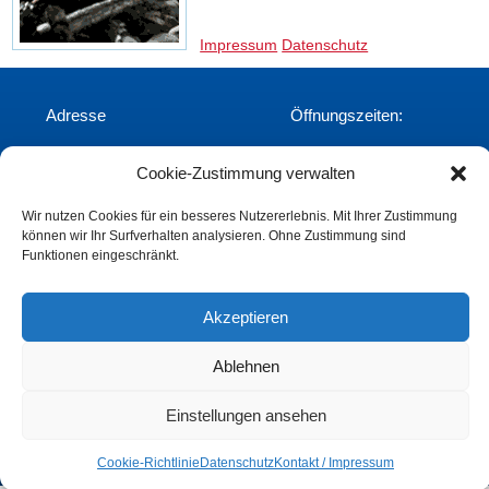
Impressum
Datenschutz
Adresse
Öffnungszeiten:
Montag bis Donnerstag:
Heckentalstrasse 84
Cookie-Zustimmung verwalten
07:30 bis 12:30 Uhr und
89518 Heidenheim
Freitag: 07:30 bis 12:00 Uhr
Telefon: 07321/9824-00
Wir nutzen Cookies für ein besseres Nutzererlebnis. Mit Ihrer Zustimmung
Fax: 07321/9824-24
können wir Ihr Surfverhalten analysieren. Ohne Zustimmung sind
E-mail:
khs@khs-hdh.de
Funktionen eingeschränkt.
Akzeptieren
Ablehnen
Einstellungen ansehen
Cookie-Richtlinie
Datenschutz
Kontakt / Impressum